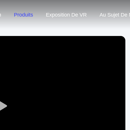
n
Produits
Exposition De VR
Au Sujet De
Play
Video