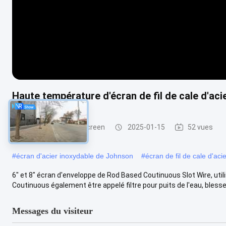
Haute température d'écran de fil de cale d'aci
Johnson Vee Wire Screen
2025-01-15
52 vues
#
écran d'acier inoxydable de Johnson
#
écran de fil de cale d'aci
6" et 8" écran d'enveloppe de Rod Based Coutinuous Slot Wire, utili
Coutinuous également être appelé filtre pour puits de l'eau, blessent
Messages du visiteur