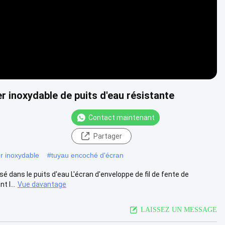
er inoxydable de puits d'eau résistante
Contact maintenant
Partager
er inoxydable
#
tuyau encoché d'écran
sé dans le puits d'eau L'écran d'enveloppe de fil de fente de
 l...
Vue davantage
LAISSEZ UN MESSAGE