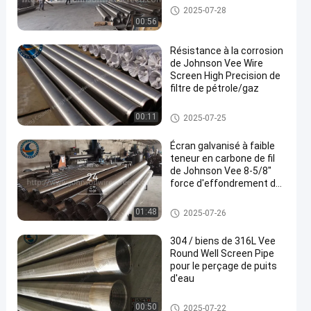
Johnson Vee Wire Screen
2025-07-28
00:56
Résistance à la corrosion
de Johnson Vee Wire
Screen High Precision de
filtre de pétrole/gaz
Johnson Vee Wire Screen
00:11
2025-07-25
Écran galvanisé à faible
teneur en carbone de fil
de Johnson Vee 8-5/8"
force d'effondrement de
100 barres
Johnson Vee Wire Screen
01:48
2025-07-26
304 / biens de 316L Vee
Round Well Screen Pipe
pour le perçage de puits
d'eau
Johnson Vee Wire Screen
00:50
2025-07-22