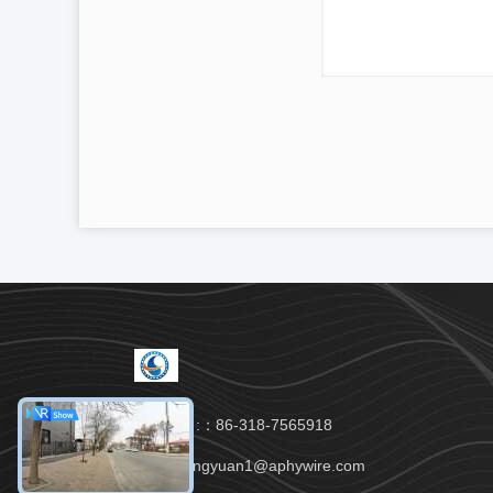
Téléphone :：86-318-7565918
e-mail：hengyuan1@aphywire.com