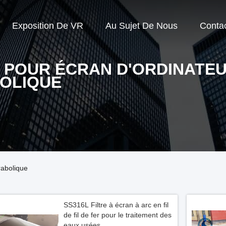
Exposition De VR
Au Sujet De Nous
Conta
E POUR ÉCRAN D'ORDINATE
OLIQUE
rabolique
SS316L Filtre à écran à arc en fil
de fil de fer pour le traitement des
eaux usées