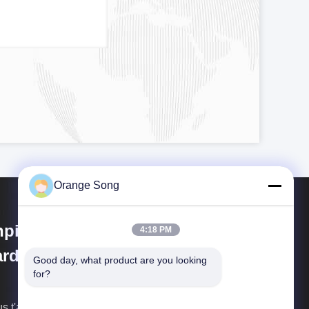
Orange Song
nping County Hengyuan
4:18 PM
rdware Netting Industry
Good day, what product are you looking 
for?
oduct Co.,Ltd.
s t'arriverons de retour dès que possible.