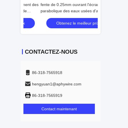
raitement des
fente de 0.25mm ouvrant l'écran
Filtre de plaque d
ile de
parabolique des eaux usées d'acier
courbé
inoxydable
 prix
Obtenez le meilleur prix
Obtenez 
CONTACTEZ-NOUS
86-318-7565918
hengyuan1@aphywire.com
86-318-7565919
Contact maintenant