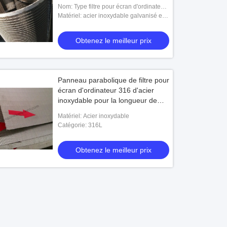
Nom: Type filtre pour écran d'ordinateur
d'U parabolique de fil de cale
Matériel: acier inoxydable galvanisé et à
faible teneur en carbone
Obtenez le meilleur prix
Panneau parabolique de filtre pour
écran d'ordinateur 316 d'acier
inoxydable pour la longueur de
l'aquiculture 500mm
Matériel: Acier inoxydable
Catégorie: 316L
Obtenez le meilleur prix