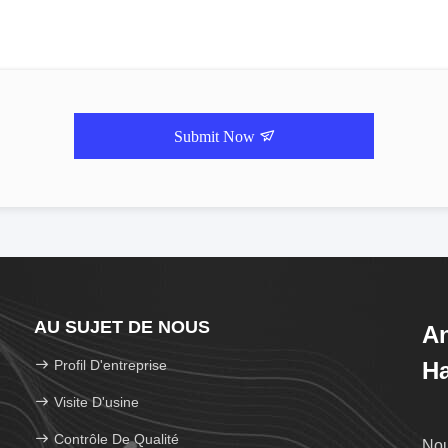
Submit Now
AU SUJET DE NOUS
A
Profil D'entreprise
Ha
Pr
Visite D'usine
Contrôle De Qualité
Nou