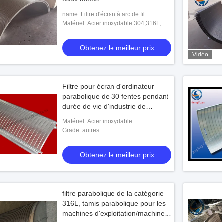
name: Filtre d'écran à arc de fil
Matériel: Acier inoxydable 304,316L,
321, Titane
Obtenez le meilleur prix
Vidéo
Filtre pour écran d'ordinateur
parabolique de 30 fentes pendant
durée de vie d'industrie de
filtration la longue
Matériel: Acier inoxydable
Grade: autres
Obtenez le meilleur prix
filtre parabolique de la catégorie
316L, tamis parabolique pour les
machines d'exploitation/machine