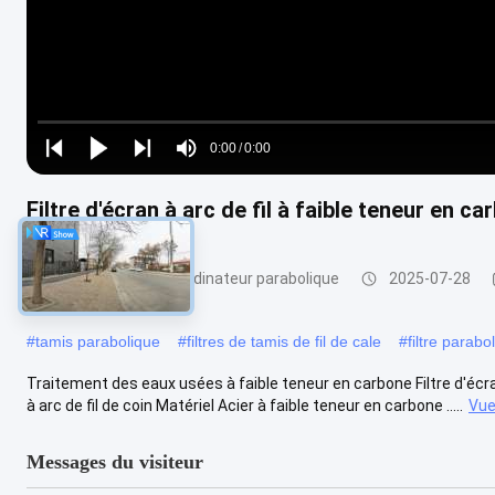
Loaded
:
0%
0:00
/
0:00
Play
Play
Play
Mute
Current
Duration
next
next
Filtre d'écran à arc de fil à faible teneur en 
Time
Filtre pour écran d'ordinateur parabolique
2025-07-28
#
tamis parabolique
#
filtres de tamis de fil de cale
#
filtre parabo
Traitement des eaux usées à faible teneur en carbone Filtre d'écra
à arc de fil de coin Matériel Acier à faible teneur en carbone .....
Vue
Messages du visiteur