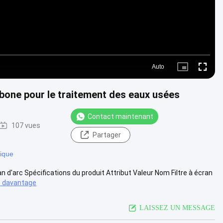
Auto
Picture-
Fullscre
in-
Picture
carbone pour le traitement des eaux usées
Contact maintenant
107 vues
Partager
lique
n d'arc Spécifications du produit Attribut Valeur Nom Filtre à écran
 davantage
LAISSEZ UN MESSAGE