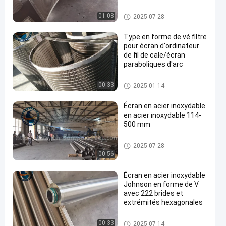
Filtre pour écran d'ordinateur p
01:08
2025-07-28
arabolique
Type en forme de vé filtre
pour écran d'ordinateur
de fil de cale/écran
paraboliques d'arc
en
Filtre pour écran d'ordinateur p
00:33
2025-01-14
arabolique
Écran en acier inoxydable
en acier inoxydable 114-
500 mm
Johnson Vee Wire Screen
2025-07-28
00:56
Écran en acier inoxydable
Johnson en forme de V
avec 222 brides et
extrémités hexagonales
Johnson Wedge Wire Screens
00:33
2025-07-14