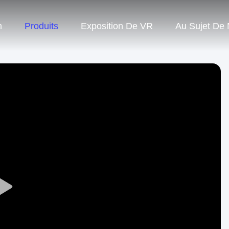
n
Produits
Exposition De VR
Au Sujet De
Play
Video