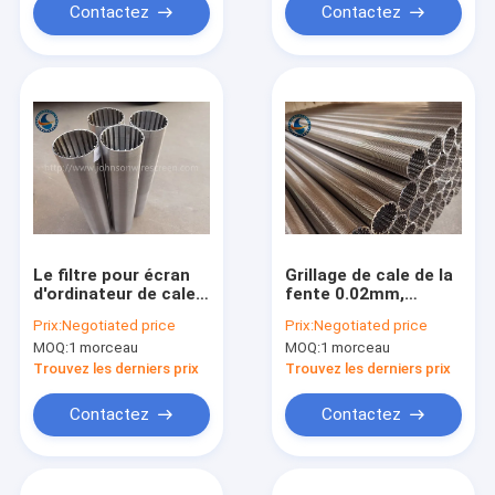
Contactez
Contactez
Le filtre pour écran
Grillage de cale de la
d'ordinateur de cale
fente 0.02mm,
encochée de 20
Johnson Screen Pipe
Prix:
Negotiated price
Prix:
Negotiated price
microns sépare un
MOQ:
1 morceau
MOQ:
1 morceau
matériel des autres
Trouvez les derniers prix
Trouvez les derniers prix
Contactez
Contactez