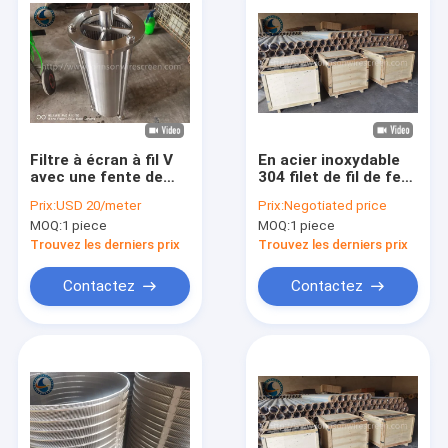
Filtre à écran à fil V
En acier inoxydable
avec une fente de
304 filet de fil de fer
précision de 100
à ciseaux avec
Prix:
USD 20/meter
Prix:
Negotiated price
microns
fentes continues
MOQ:
1 piece
MOQ:
1 piece
Trouvez les derniers prix
Trouvez les derniers prix
Contactez
Contactez
Maison
Produits
Exposition de VR