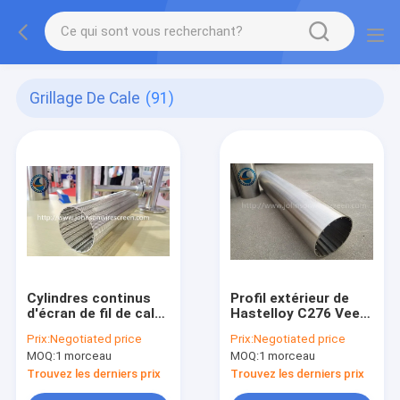
Grillage De Cale
(91)
Cylindres continus
Profil extérieur de
d'écran de fil de cale
Hastelloy C276 Vee
de fente pour la
Wire Filter Screen Od
Prix:
Negotiated price
Prix:
Negotiated price
presse à vis
100mm
MOQ:
1 morceau
MOQ:
1 morceau
Trouvez les derniers prix
Trouvez les derniers prix