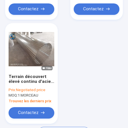
Contactez
Contactez
Terrain découvert
élevé continu d'acier
inoxydable d'écran de
Prix:
Negotiated price
fil de cale de fente
MOQ:
1 MORCEAU
Trouvez les derniers prix
Contactez