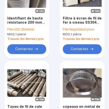
Au sujet de nous
Visite d'usine
Identifiant de haute
Filtre à écran de fil de
résistance 200 mm
fer à ciseau SS304
Contrôle de qualité
de treillis métallique
non obstruant pour
Prix:
USD 20/meter
Prix:
Negotiated price
pour obtenir des
filtres à grille fine
MOQ:
1 piece
MOQ:
1 pièce
performances
rotatifs
Contactez-nous
optimales de
Trouvez les derniers prix
Trouvez les derniers prix
dépistage
Demandez une citation
Contactez
Contactez
Johnson Wire Screen
Johnson Vee Wire Screen
Johnson Wedge Wire Screens
Écran enveloppé par fil
Tuyau de fil de cale
copeaux en métal de