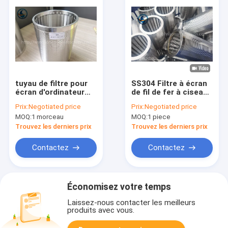
tuyau de filtre pour
SS304 Filtre à écran
écran d'ordinateur
de fil de fer à ciseau
304 d'acier
non obstruant
Prix:
Negotiated price
Prix:
Negotiated price
inoxydable de tamis
MOQ:
1 morceau
MOQ:
1 piece
de fil de cale de
114mm
Trouvez les derniers prix
Trouvez les derniers prix
Contactez
Contactez
Économisez votre temps
Laissez-nous contacter les meilleurs
produits avec vous.