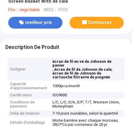
Screen Basket With de cale
Prix：negotiable
MOQ：1PCS
meilleur prix
Contactez
Description De Produit
écran de fil en vé de Johnson de
panier
Surligner
,
,
écran de fil de Johnson de cale
écran de fil de Johnson de
cartouche filtrante de poignée
Capacité
1000pcs/month
d'approvisionnement
Certification
ISO9000
Conditions de
L/C, L/C, D/A, D/P, T/T, Western Union,
paiement
MoneyGram
Délai de livraison
7-10 jours ouvrables, selon la quantité
Moite-barrière avec chaque morceau,
Détails d'emballage
392 PCs par conteneur de 20 pi