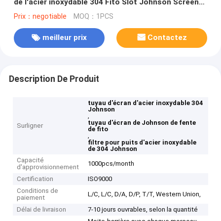
de l'acier inoxydable 304 Fito Slot Johnson Screen
Pipe
Prix：negotiable
MOQ：1PCS
meilleur prix
Contactez
Description De Produit
tuyau d'écran d'acier inoxydable 304
Johnson
,
tuyau d'écran de Johnson de fente
Surligner
de fito
,
filtre pour puits d'acier inoxydable
de 304 Johnson
Capacité
1000pcs/month
d'approvisionnement
Certification
ISO9000
Conditions de
L/C, L/C, D/A, D/P, T/T, Western Union,
paiement
Délai de livraison
7-10 jours ouvrables, selon la quantité