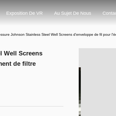
Exposition De VR
Au Sujet De Nous
Conta
essure Johnson Stainless Steel Well Screens d'enveloppe de fil pour l'é
l Well Screens
ent de filtre