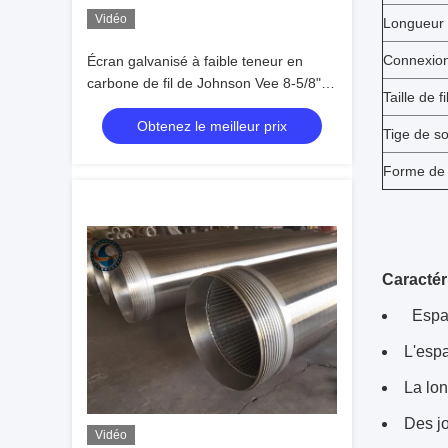
Vidéo
Longueur
Connexion
Écran galvanisé à faible teneur en
carbone de fil de Johnson Vee 8-5/8"
Taille de fi
force d'effondrement de 100 barres
Obtenez le meilleur prix
Tige de so
Forme de f
Caractér
Espac
L'espa
La lon
Des jo
Vidéo