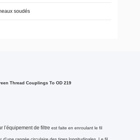
neaux soudés
creen Thread Couplings To OD 219
 l'équipement de filtre
est faite en enroulant le fil
 d'une rangée circulaire des tiges longitudinales. Le fil