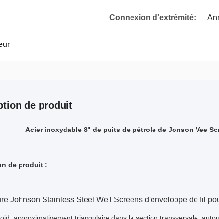
Connexion d'extrémité:
An
eur
ption de produit
Acier inoxydable 8" de puits de pétrole de Jonson Vee S
on de produit :
re Johnson Stainless Steel Well Screens d'enveloppe de fil pour
roid, approximativement triangulaire dans la section transversale, autour