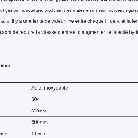
ux tiges par la soudure, produisant les unités en un seul morceau rigid
Il y a une fente de valeur fixe entre chaque fil de v, et la 
nimum.
ont de réduire la vitesse d'entrée, d'augmenter l'efficacité hy
tions :
Acier inoxydable
304
600mm
600mm
ente
1.0mm