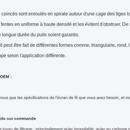
ls coincés sont enroulés en spirale autour d'une cage des tiges 
 fentes en uniforme à haute densité et les évitent d'obstruer. De s
 longue durée du puits soient garantis.
fil peut être fait de différentes formes comme, triangulaire, rond,
pe selon l'application différente.
'OEM :
nous que les spécifications de l'écran de fil que vous avez besoin, et n
ite sur commande
e tuyau de filtrage : principalement acier inoxydable, acier au carbone g