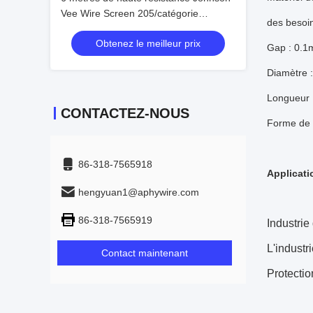
Vee Wire Screen 205/catégorie
des besoin
304L/316L de 304/
Obtenez le meilleur prix
Gap : 0.1m
Diamètre :
Longueur :
CONTACTEZ-NOUS
Forme de 
86-318-7565918
Applicati
hengyuan1@aphywire.com
86-318-7565919
Industrie
L'industr
Contact maintenant
Protectio