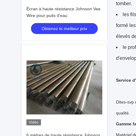
tomber.
Écran à haute résistance Johnson Vee
les fi
Wire pour puits d'eau
formé les
Obtenez le meilleur prix
élevés de
le pro
d'envelop
Service d
Dites-svp 
qualité.
Vidéo
Gamme fa
Matériel d
6 mètres de haute résistance Johnson