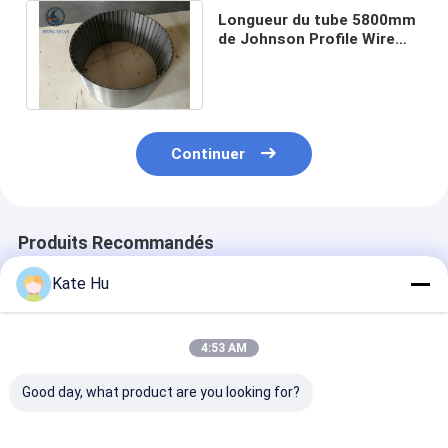
Longueur du tube 5800mm
de Johnson Profile Wire
Wrap Screen de blessure
du SUS 304
Continuer
Produits Recommandés
Kate Hu
4:53 AM
Good day, what product are you looking for?
Écran en acier
6-5/8" SS304L
Écran galvanis