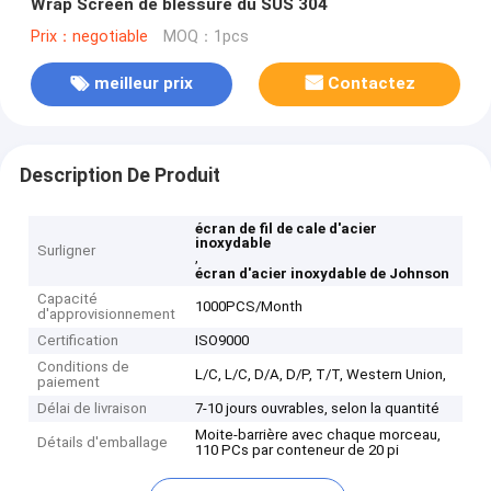
Wrap Screen de blessure du SUS 304
Prix：negotiable
MOQ：1pcs
meilleur prix
Contactez
Description De Produit
écran de fil de cale d'acier
inoxydable
Surligner
,
écran d'acier inoxydable de Johnson
Capacité
1000PCS/Month
d'approvisionnement
Certification
ISO9000
Conditions de
L/C, L/C, D/A, D/P, T/T, Western Union,
paiement
Délai de livraison
7-10 jours ouvrables, selon la quantité
Moite-barrière avec chaque morceau,
Détails d'emballage
110 PCs par conteneur de 20 pi