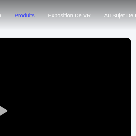
n
Produits
Exposition De VR
Au Sujet De
Play
Video