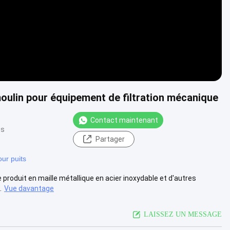
moulin pour équipement de filtration mécanique
Contact maintenant
es
Partager
our puits
de produit en maille métallique en acier inoxydable et d'autres
.
Vue davantage
LAISSEZ UN MESSAGE