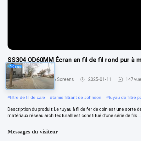
SS304 OD60MM Écran en fil de fil rond pur à 
Johnson Wedge Wire Screens
2025-01-11
147 vu
#
filtre de fil de cale
#
tamis filtrant de Johnson
#
tuyau de filtre p
Description du produit: Le tuyau à fil de fer de coin est une sorte 
matériaux.réseau architecturalIl est constitué d'une série de fils ...
Messages du visiteur