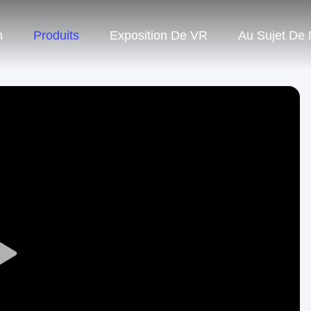
n
Produits
Exposition De VR
Au Sujet De
Play
Video