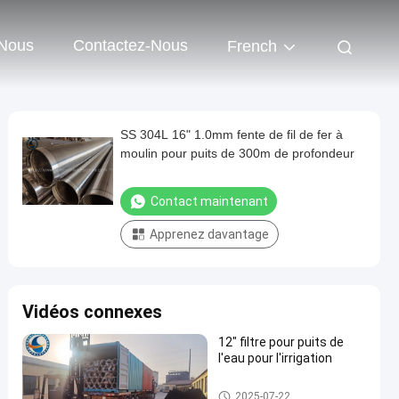
 Nous
Contactez-Nous
French
SS 304L 16" 1.0mm fente de fil de fer à
moulin pour puits de 300m de profondeur
Contact maintenant
Apprenez davantage
Vidéos connexes
12" filtre pour puits de
l'eau pour l'irrigation
filtre pour puits de l'eau
2025-07-22