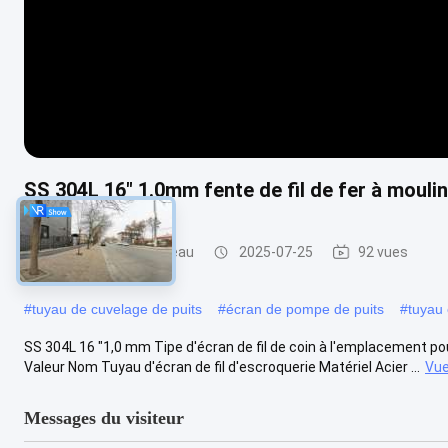
SS 304L 16" 1.0mm fente de fil de fer à mouli
filtre pour puits de l'eau
2025-07-25
92 vues
#
tuyau de cuvelage de puits
#
écran de pompe de puits
#
tuyau 
SS 304L 16 "1,0 mm Tipe d'écran de fil de coin à l'emplacement po
Valeur Nom Tuyau d'écran de fil d'escroquerie Matériel Acier ...
Vue
Messages du visiteur