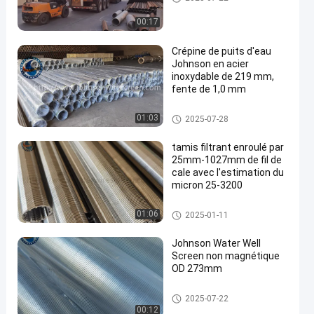
00:17
Crépine de puits d'eau
Johnson en acier
inoxydable de 219 mm,
fente de 1,0 mm
filtre pour puits de l'eau
01:03
2025-07-28
tamis filtrant enroulé par
25mm-1027mm de fil de
cale avec l'estimation du
micron 25-3200
filtre pour puits de l'eau
01:06
2025-01-11
Johnson Water Well
Screen non magnétique
OD 273mm
filtre pour puits de l'eau
2025-07-22
00:12