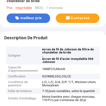
chandelier de bride
Prix：negotiable
MOQ：1 morceau
meilleur prix
Contactez
Description De Produit
écran de fil de Johnson de filtre de
chandelier de bride
Surligner
,
écran de fil d'acier inoxydable 304
Johnson
Capacité
1000PCS/Month
d'approvisionnement
Certification
ISO9000,SGS,CIQ,CE
Conditions de
L/C, L/C, D/A, D/P, T/T, Western Union,
paiement
MoneyGram
Délai de livraison
7-10 jours ouvrables, selon la quantité
Moite-barrière avec chaque morceau,
Détails d'emballage
110 PCs par conteneur de 20 pi