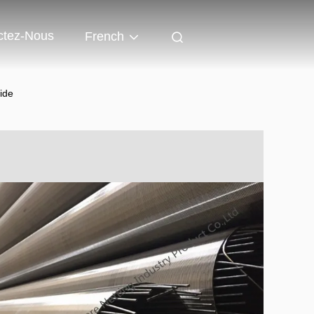
ctez-Nous
French
ide