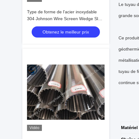
Le tuyau d
Type de forme de l'acier inoxydable
grande sor
304 Johnson Wire Screen Wedge Slot
pour le filtre
Obtenez le meilleur prix
Ce produit
géothermiq
métallisat
tuyau de f
continue s
Matériel
Vidéo