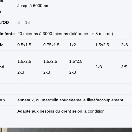
de
Jusqu'à 6000mm
r
d'OD
3" - 16"
e fente
20 microns à 3000 microns (tolérance : +-5 micron)
le
0.5x1.5
0.75x1.5
1x2
1.5x2.5
2x3
1.5x2.5
1.5x2.5
1.5*2.5
od
2x3
3*5
2x3
2x3
2x3
ion
anneaux, ou masculin soudé/femelle fileté/accouplement
Adapté aux besoins du client selon la condition