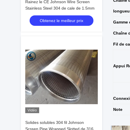
Chaîne 
Rainez le CE Johnson Wire Screen
Stainless Steel 304 de cale de 1.5mm
longueu
Obtenez le meilleur prix
Gamme 
Chaîne d
Fil de ca
Appui R
Connex
Note
Vidéo
Solides solubles 304 fil Johnson
Screen Pipe Wrapped Slotted de 316 V