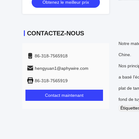
Obtenez le meilleur prix
CONTACTEZ-NOUS
Notre maté
Chine.
86-318-7565918
Nos princi
hengyuan1@aphywire.com
a basé l'éc
86-318-7565919
plat de ta
Contact maintenant
fond de tuy
Étiquett