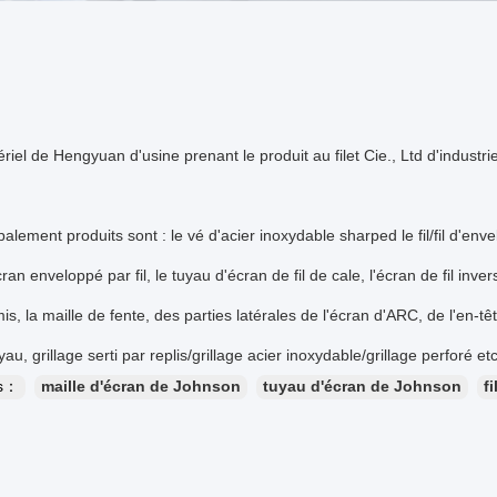
riel de Hengyuan d'usine prenant le produit au filet Cie., Ltd d'industr
palement produits sont : le vé d'acier inoxydable sharped le fil/fil d'env
ran enveloppé par fil, le tuyau d'écran de fil de cale, l'écran de fil inve
mis, la maille de fente, des parties latérales de l'écran d'ARC, de l'en-tê
au, grillage serti par replis/grillage acier inoxydable/grillage perforé etc
es：
maille d'écran de Johnson
tuyau d'écran de Johnson
f