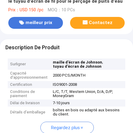
le tuyau d'écran de fil pour le perçage de puits d'eau
Prix：USD 150 /pc
MOQ：10 PCs
meilleur prix
Contactez
Description De Produit
,
maille d'écran de Johnson
Surligner
tuyau d'écran de Johnson
Capacité
2000 PCS/MONTH
d'approvisionnement
Certification
ISO9001-2008
Conditions de
L/C, T/T, Western Union, D/A, D/P,
paiement
MoneyGram
Délai de livraison
7-10 jours
boîtes en bois ou adapté aux besoins
Détails d'emballage
du client.
Regardez plus