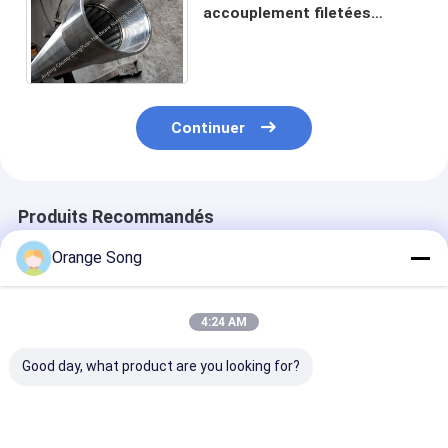
accouplement filetées
coincent le tuyau d'écran de
fil pour le perçage de puits
d'eau
Continuer
Produits Recommandés
Orange Song
4:24 AM
Good day, what product are you looking for?
Acier inoxydable
Type de forme de
10-3/4 » perça
Johnson Water Well
l'acier inoxydable
puits d'eau de
Screen Tube/écran
304 Johnson Wire
Johnson Wedg