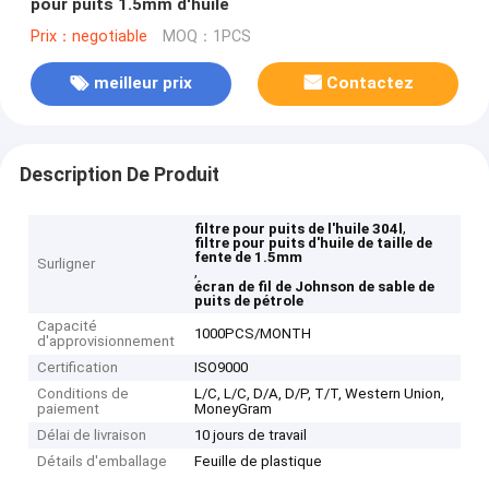
pour puits 1.5mm d'huile
Prix：negotiable
MOQ：1PCS
meilleur prix
Contactez
Description De Produit
,
filtre pour puits de l'huile 304l
filtre pour puits d'huile de taille de
fente de 1.5mm
Surligner
,
écran de fil de Johnson de sable de
puits de pétrole
Capacité
1000PCS/MONTH
d'approvisionnement
Certification
ISO9000
Conditions de
L/C, L/C, D/A, D/P, T/T, Western Union,
paiement
MoneyGram
Délai de livraison
10 jours de travail
Détails d'emballage
Feuille de plastique